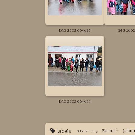
IMG 2602 064685
IMG 2602
IMG 2602 064699
11
Labels
Fasnet
Jalbu
06kinderumzug