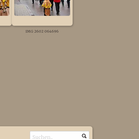
IMG 2602 064696