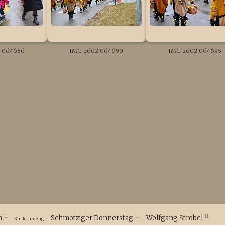
 064686
IMG 2602 064690
IMG 2602 064695
11
11
11
m
Schmotziger Donnerstag
Wolfgang Strobel
Kinderumzug