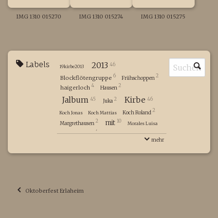
IMG 1310 015270
IMG 1310 015274
IMG 1310 015275
Labels
2013
46
19kirbe2013
6
2
Blockflötengruppe
Frühschoppen
4
2
haigerloch
Hausen
Jalbum
Kirbe
45
2
46
Juka
2
Koch Roland
Koch Jonas
Koch Mattias
2
10
mit
Margrethausen
Morales Luisa
4
Musikverein
mehr
8
Nachmittagskonzert
2
Peter Annika
Peter Lukas
Roming Hanna
2
9
Samstagabend
Roming Jennifer
Schömberg
Seeburger Pia
Seifriz Christian
4
Stetten
Stadtkapelle
Strobel Wolfgang
Oktoberfest Erlaheim
Weilen
45
Weilener
2
Weinmann Alena (Tochter Frank)