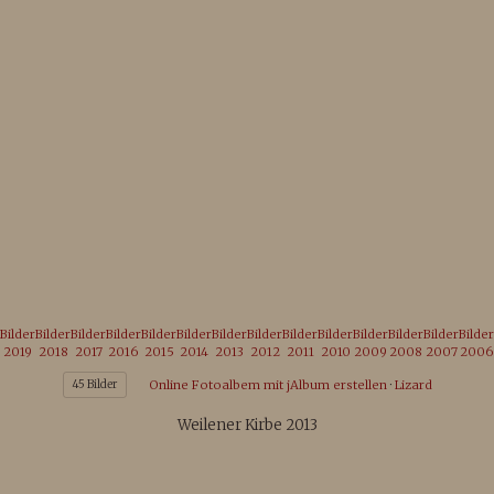
Weinmann Carmen
Weinmann Marius
2
Weinmann Samira
Weinmann Theresa
2
Weiss Elina
Wolfgang Strobel
45
4
Zepfenhan
Bilder
Bilder
Bilder
Bilder
Bilder
Bilder
Bilder
Bilder
Bilder
Bilder
Bilder
Bilder
Bilder
Bilder
2019
2018
2017
2016
2015
2014
2013
2012
2011
2010
2009
2008
2007
2006
45 Bilder
Online Fotoalbem mit jAlbum erstellen
·
Lizard
Weilener Kirbe 2013