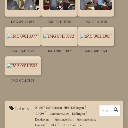
IMG 0911 3365
IMG 0911 3368
IMG 0911 3376
IMG 0911 3377
IMG 0911 3382
IMG 0911 3391
IMG 0911 3395
3
Labels
091107_MV_Konzert_HHC_Deilingen
4
3
2009
Deilingen
24konzert2009
3
Delkhofen
Fischinger Karl
Fischinger Rose
3
3
Hausen
HHC
Hoch Christine