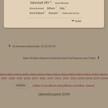
14
Internet MV
Irene Mocker
3
3
Jalbum
Juka
Jahreskonzert
2
3
Koch Roland
Konzert
Ordowski Erwin
Roming Stefan
Seeburger Anja
Seifriz Rolf
mehr
3
Weilen
Weinmann Elmar
Weinmann Franz
Weinmann Hans
2
Weinmann Johannes
Weinmann Tatjana
Wolfgang Strobel
28
Probenwochenende 25.26.10.09
Juka Weilen-Hausen beim Konzert in Hausen am Tann
Bilder
Bilder
Bilder
Bilder
Bilder
Bilder
Bilder
Bilder
Bilder
Bilder
Bilder
Bilder
Bilder
Bilder
2019
2018
2017
2016
2015
2014
2013
2012
2011
2010
2009
2008
2007
2006
28 Bilder
Online Fotoalbem mit jAlbum erstellen
·
Lizard
Jahreskonzert 2009