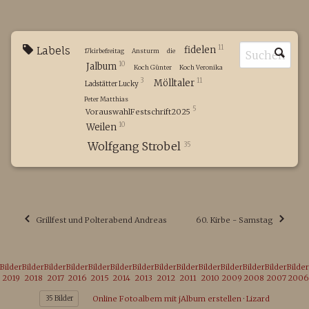
11
Labels
fidelen
17kirbefreitag
Ansturm
die
10
Jalbum
Koch Günter
Koch Veronika
3
11
Mölltaler
Ladstätter Lucky
Peter Matthias
5
VorauswahlFestschrift2025
10
Weilen
Wolfgang Strobel
35
Grillfest und Polterabend Andreas
60. Kirbe - Samstag
Bilder
Bilder
Bilder
Bilder
Bilder
Bilder
Bilder
Bilder
Bilder
Bilder
Bilder
Bilder
Bilder
Bilder
2019
2018
2017
2016
2015
2014
2013
2012
2011
2010
2009
2008
2007
2006
35 Bilder
Online Fotoalbem mit jAlbum erstellen
·
Lizard