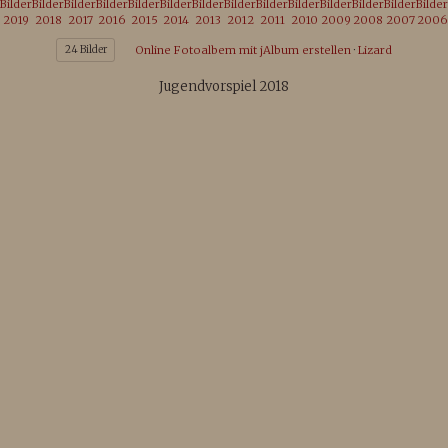
Bilder
Bilder
Bilder
Bilder
Bilder
Bilder
Bilder
Bilder
Bilder
Bilder
Bilder
Bilder
Bilder
Bilder
2019
2018
2017
2016
2015
2014
2013
2012
2011
2010
2009
2008
2007
2006
24 Bilder
Online Fotoalbem mit jAlbum erstellen
·
Lizard
Jugendvorspiel 2018