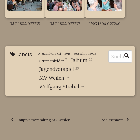
IMG 1804 027235
IMG 1804 027237
IMG 1804 027240
Labels
04jugendvorspiel
2018
Festschrift 2025
Jalbum
7
24
Gruppenbilder
Jugendvorspiel
25
MV-Weilen
24
Wolfgang Strobel
24
Hauptversammlung MV Weilen
Fronleichnam