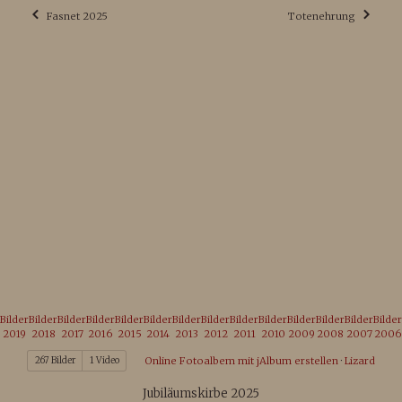
Fasnet 2025
Totenehrung
Bilder
Bilder
Bilder
Bilder
Bilder
Bilder
Bilder
Bilder
Bilder
Bilder
Bilder
Bilder
Bilder
Bilder
2019
2018
2017
2016
2015
2014
2013
2012
2011
2010
2009
2008
2007
2006
267 Bilder
1 Video
Online Fotoalbem mit jAlbum erstellen
·
Lizard
Jubiläumskirbe 2025