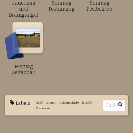
Jauchzaa
Sonntag
Sonntag
und
Festumzug
Festbetrieb
Draufgänger
Montag
Zeltabbau
Labels
2025
Jalbum
Jubiläumskirbe
Kirbe25
Pressewart