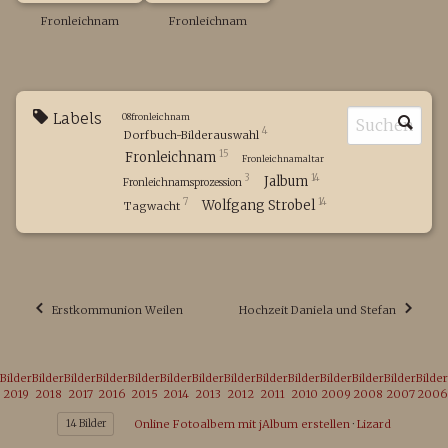
Fronleichnam
Fronleichnam
Labels
08fronleichnam
4
Dorfbuch-Bilderauswahl
15
Fronleichnam
Fronleichnamaltar
3
14
Jalbum
Fronleichnamsprozession
7
14
Wolfgang Strobel
Tagwacht
Erstkommunion Weilen
Hochzeit Daniela und Stefan
Bilder
Bilder
Bilder
Bilder
Bilder
Bilder
Bilder
Bilder
Bilder
Bilder
Bilder
Bilder
Bilder
Bilder
2019
2018
2017
2016
2015
2014
2013
2012
2011
2010
2009
2008
2007
2006
14 Bilder
Online Fotoalbem mit jAlbum erstellen
·
Lizard