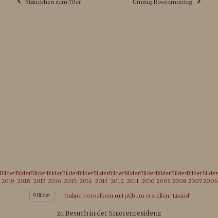
Ständchen zum 70er
Umzug Rosenmontag
Bilder
Bilder
Bilder
Bilder
Bilder
Bilder
Bilder
Bilder
Bilder
Bilder
Bilder
Bilder
Bilder
Bilder
2019
2018
2017
2016
2015
2014
2013
2012
2011
2010
2009
2008
2007
2006
9 Bilder
Online Fotoalbem mit jAlbum erstellen
·
Lizard
zu Besuch in der Sniorenresidenz