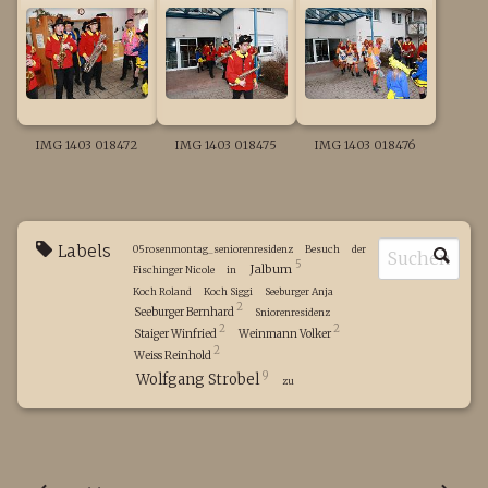
IMG 1403 018472
IMG 1403 018475
IMG 1403 018476
Labels
05rosenmontag_seniorenresidenz
Besuch
der
5
Jalbum
Fischinger Nicole
in
Koch Roland
Koch Siggi
Seeburger Anja
2
Seeburger Bernhard
Sniorenresidenz
2
2
Staiger Winfried
Weinmann Volker
2
Weiss Reinhold
9
Wolfgang Strobel
zu