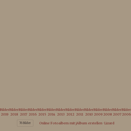
Bilder
Bilder
Bilder
Bilder
Bilder
Bilder
Bilder
Bilder
Bilder
Bilder
Bilder
Bilder
Bilder
Bilder
2019
2018
2017
2016
2015
2014
2013
2012
2011
2010
2009
2008
2007
2006
76 Bilder
Online Fotoalbem mit jAlbum erstellen
·
Lizard