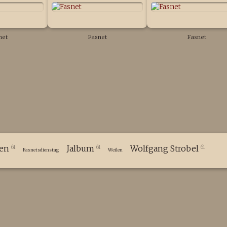
net
Fasnet
Fasnet
len
Jalbum
Wolfgang Strobel
61
61
61
Fasnetsdienstag
Weilen