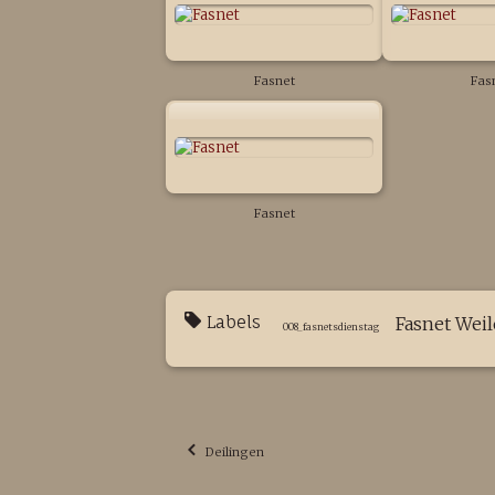
Fasnet
Fas
Fasnet
Labels
Fasnet Wei
008_fasnetsdienstag
Deilingen