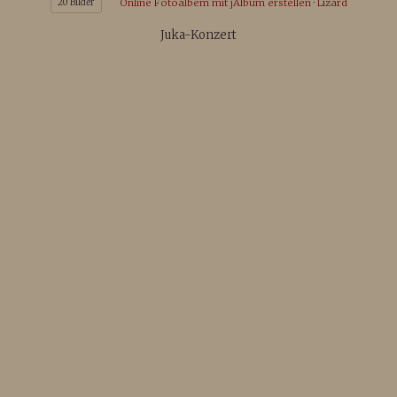
20 Bilder
Online Fotoalbem mit jAlbum erstellen
·
Lizard
Juka-Konzert