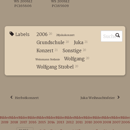
WS 200612
WS 200612
PC165606
PC165609
Labels
2006
20
28jukakonzert
Grundschule
Juka
20
21
Konzert
Sonstige
21
20
Wolfgang
20
Weinmann Stefanie
Wolfgang Strobel
20
Herbstkonzert
Juka Weihnachtsfeier
Bilder
Bilder
Bilder
Bilder
Bilder
Bilder
Bilder
Bilder
Bilder
Bilder
Bilder
Bilder
Bilder
Bilder
2019
2018
2017
2016
2015
2014
2013
2012
2011
2010
2009
2008
2007
2006