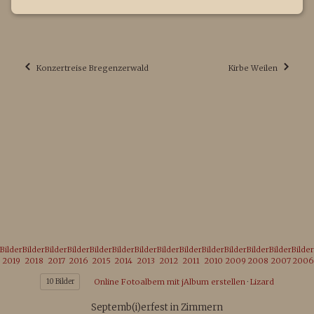
Konzertreise Bregenzerwald
Kirbe Weilen
Bilder
Bilder
Bilder
Bilder
Bilder
Bilder
Bilder
Bilder
Bilder
Bilder
Bilder
Bilder
Bilder
Bilder
2019
2018
2017
2016
2015
2014
2013
2012
2011
2010
2009
2008
2007
2006
10 Bilder
Online Fotoalbem mit jAlbum erstellen
·
Lizard
Septemb(i)erfest in Zimmern