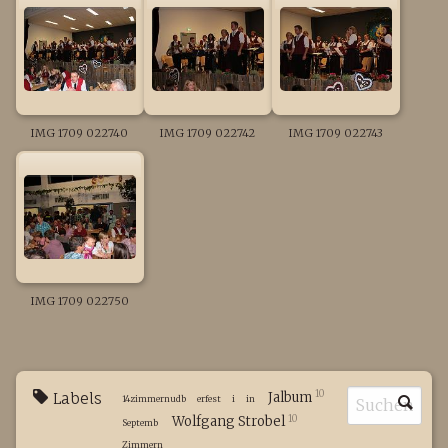
IMG 1709 022740
IMG 1709 022742
IMG 1709 022743
IMG 1709 022750
10
Labels
Jalbum
14zimmernudb
erfest
i
in
10
Wolfgang Strobel
Septemb
Zimmern