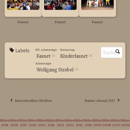
Fasnet
Fasnet
Fasnet
Labels
003_schmotziger
Donnerstag
Fasnet
Kinderfasnet
24
24
Schmotziger
Wolfgang Strobel
24
Narrentreffen Urloffen
Bunter Abend 2017
Bilder
Bilder
Bilder
Bilder
Bilder
Bilder
Bilder
Bilder
Bilder
Bilder
Bilder
Bilder
Bilder
Bilder
2019
2018
2017
2016
2015
2014
2013
2012
2011
2010
2009
2008
2007
2006