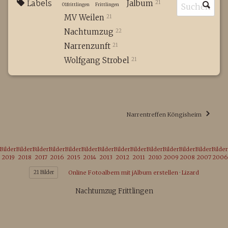
Labels
Jalbum
21
01frittlingen
Frittlingen
MV Weilen
21
Nachtumzug
22
Narrenzunft
21
Wolfgang Strobel
21
Narrentreffen Köngisheim
Bilder
Bilder
Bilder
Bilder
Bilder
Bilder
Bilder
Bilder
Bilder
Bilder
Bilder
Bilder
Bilder
Bilder
2019
2018
2017
2016
2015
2014
2013
2012
2011
2010
2009
2008
2007
2006
21 Bilder
Online Fotoalbem mit jAlbum erstellen
·
Lizard
Nachtumzug Frittlingen