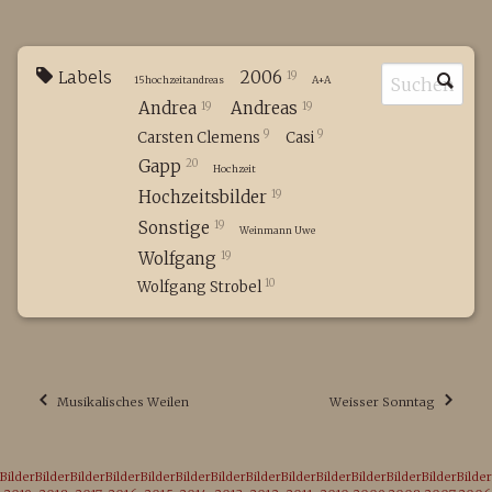
Labels
2006
19
15hochzeitandreas
A+A
Andrea
Andreas
19
19
9
9
Carsten Clemens
Casi
Gapp
20
Hochzeit
Hochzeitsbilder
19
Sonstige
19
Weinmann Uwe
Wolfgang
19
10
Wolfgang Strobel
Musikalisches Weilen
Weisser Sonntag
Bilder
Bilder
Bilder
Bilder
Bilder
Bilder
Bilder
Bilder
Bilder
Bilder
Bilder
Bilder
Bilder
Bilder