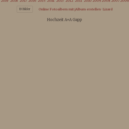
2019
2018
2017
2016
2015
2014
2013
2012
2011
2010
2009
2008
2007
2006
19 Bilder
Online Fotoalbem mit jAlbum erstellen
·
Lizard
Hochzeit A+A Gapp